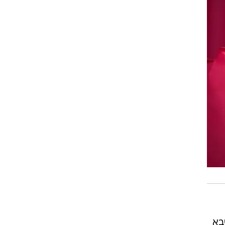
בא
צת