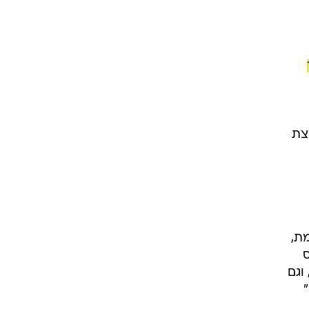
מת,
ס
וגם